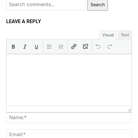
Search
LEAVE A REPLY
Visual
Text
Na
Ema