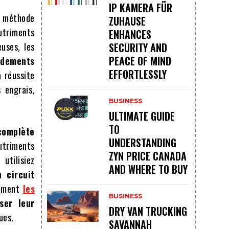
IP KAMERA FÜR
e méthode
ZUHAUSE
utriments
ENHANCES
uses, les
SECURITY AND
PEACE OF MIND
ndements
EFFORTLESSLY
a réussite
 engrais,
BUSINESS
ULTIMATE GUIDE
TO
omplète
UNDERSTANDING
utriments
ZYN PRICE CANADA
tilisiez
AND WHERE TO BUY
n circuit
omment
les
BUSINESS
ser leur
DRY VAN TRUCKING
ues.
SAVANNAH