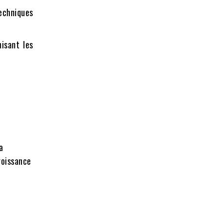
echniques
isant les
a
roissance