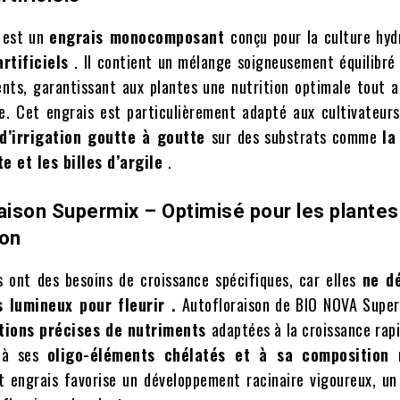
 est un
engrais monocomposant
conçu pour la culture hyd
artificiels
. Il contient un mélange soigneusement équilibré
nts, garantissant aux plantes une nutrition optimale tout a
ie. Cet engrais est particulièrement adapté aux cultivateurs
d’irrigation goutte à goutte
sur des substrats comme
la
te et les billes d’argile
.
aison Supermix – Optimisé pour les plantes
son
s ont des besoins de croissance spécifiques, car elles
ne d
s lumineux pour fleurir .
Autofloraison de BIO NOVA Super
tions précises de nutriments
adaptées à la croissance rap
e à ses
oligo-éléments chélatés et à sa composition 
t engrais favorise un développement racinaire vigoureux, un