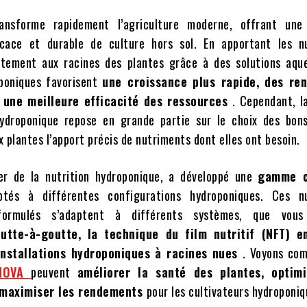
ransforme rapidement l’agriculture moderne, offrant un
cace et durable de culture hors sol. En apportant les n
ctement aux racines des plantes grâce à des solutions aque
poniques favorisent
une croissance plus rapide, des re
t une meilleure efficacité des ressources
. Cependant, l
hydroponique repose en grande partie sur le choix des bons
 plantes l’apport précis de nutriments dont elles ont besoin.
er de la nutrition hydroponique, a développé une
gamme c
ptés à différentes configurations hydroponiques. Ces n
formulés s’adaptent à différents systèmes, que vous u
outte-à-goutte, la technique du film nutritif (NFT) e
installations hydroponiques à racines nues
. Voyons c
 NOVA
peuvent
améliorer la santé des plantes, optimi
 maximiser les rendements
pour les cultivateurs hydroponiq