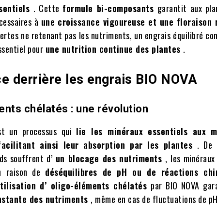
sentiels
. Cette
formule bi-composants
garantit aux pla
cessaires à
une croissance vigoureuse et une floraison
nertes ne retenant pas les nutriments, un engrais équilibré c
ssentiel pour
une nutrition continue des plantes
.
ce derrière les engrais BIO NOVA
nts chélatés : une révolution
st un processus qui
lie les minéraux essentiels aux m
facilitant ainsi leur absorption par les plantes
. De
ds souffrent d’
un blocage des nutriments
, les minéraux
en raison de
déséquilibres de pH ou de réactions chi
utilisation d’ oligo-éléments chélatés
par BIO NOVA gar
nstante des nutriments
, même en cas de fluctuations de pH