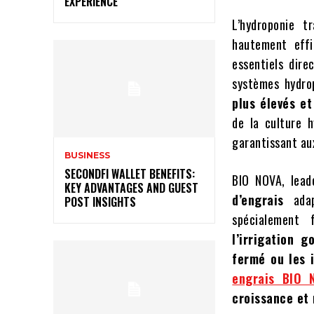
EXPERIENCE
L’hydroponie t
hautement effi
essentiels dire
systèmes hydro
plus élevés e
de la culture 
garantissant aux
BUSINESS
SECONDFI WALLET BENEFITS:
BIO NOVA, lead
KEY ADVANTAGES AND GUEST
d’engrais
ada
POST INSIGHTS
spécialement 
l’irrigation g
fermé ou les 
engrais BIO
croissance et