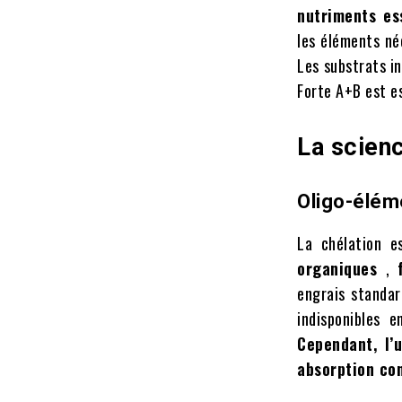
nutriments es
les éléments né
Les substrats i
Forte A+B est e
La scien
Oligo-éléme
La chélation e
organiques
,
engrais standar
indisponibles 
Cependant, l’
absorption co