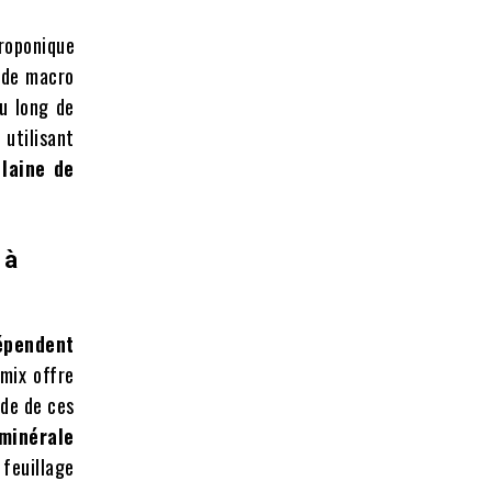
roponique
 de macro
u long de
 utilisant
 laine de
 à
épendent
mix offre
ide de ces
minérale
 feuillage