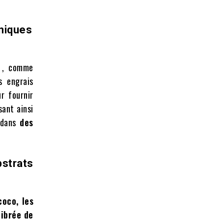
niques
t
, comme
s engrais
r fournir
sant ainsi
r dans
des
strats
coco, les
librée de