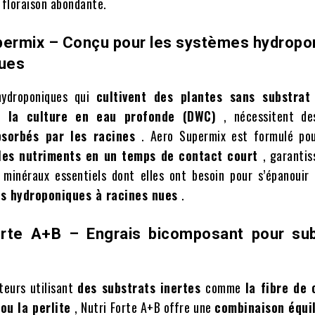
 floraison abondante.
permix – Conçu pour les systèmes hydropo
nues
hydroponiques qui
cultivent des plantes sans substra
et la culture en eau profonde (DWC)
, nécessitent de
bsorbés par les racines
. Aero Supermix est formulé pou
les nutriments en un temps de contact court
, garantis
 minéraux essentiels dont elles ont besoin pour s’épanoui
s hydroponiques à racines nues
.
orte A+B – Engrais bicomposant pour sub
ateurs utilisant
des substrats inertes
comme
la fibre de 
 ou la perlite
, Nutri Forte A+B offre une
combinaison équi