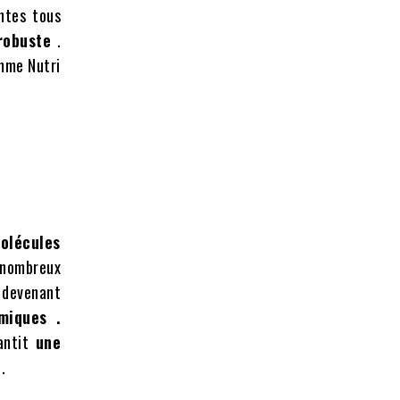
ntes tous
 robuste
.
omme Nutri
olécules
 nombreux
 devenant
miques .
antit
une
.