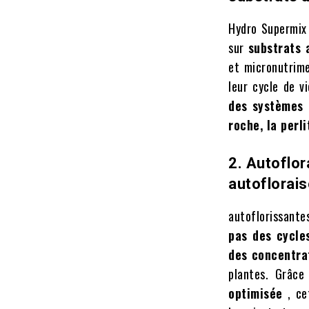
Hydro Supermix
sur
substrats 
et micronutrime
leur cycle de v
des systèmes 
roche, la perli
2. Autoflor
autoflorai
autoflorissante
pas des cycle
des concentra
plantes. Grâc
optimisée
, ce